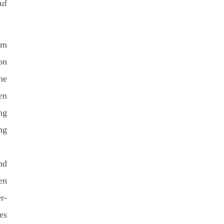
uf
hm
on
he
en
ng
ng
nd
en
r-
es