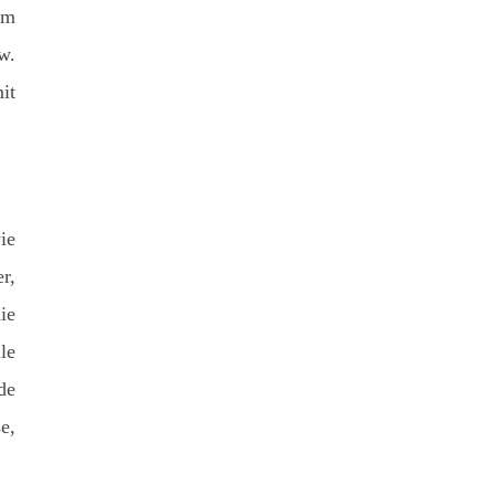
im
w.
it
ie
r,
ie
le
de
e,