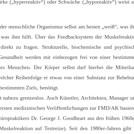
rke („hyperreaktiv“) oder Schwäche („hyporeaktiv“) weist a
der menschliche Organismus selbst am besten „weiß“, was i
d was ihm hilft. Über das Feedbacksystem der Muskelreakti
direkt zu fragen. Strukturelle, biochemische und psychisc
Gesundheit werden mit einbezogen frei von einer bestimmt
es Menschen. Der Körper selbst darf hierbei die Mitteilu
welcher Reihenfolge er etwas von einer Substanz zur Behebu
bestimmten Ziels, benötigt.
nahezu grenzenlos. Auch Künstler, Architekten, Manager u
e ersten medizinischen Veröffentlichungen zur FMD/AK basier
iropraktikers Dr. George J. Goodheart aus den frühen 1960e
uskelreaktion auf Testreize). Seit den 1980er-Jahren gibt 