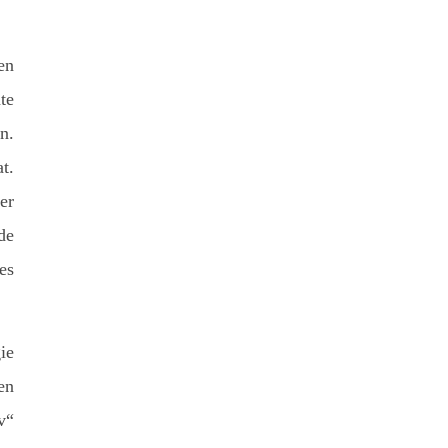
en
te
n.
t.
er
de
es
ie
en
v“