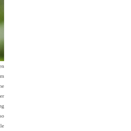
en
um
ne
er
ng
so
le